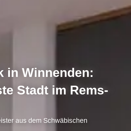
 in Winnenden:
este Stadt im Rems-
eister aus dem Schwäbischen